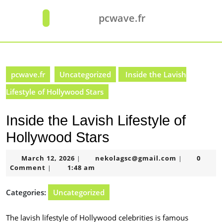
Skip
to
pcwave.fr
Open
content
Button
Skip
to
content
pcwave.fr
Uncategorized
Inside the Lavish
Lifestyle of Hollywood Stars
Inside the Lavish Lifestyle of
Hollywood Stars
March
nekolagsc@
March 12, 2026
nekolagsc@gmail.com
0
|
|
12,
Comment
1:48 am
|
2026
Categories:
Uncategorized
The lavish lifestyle of Hollywood celebrities is famous