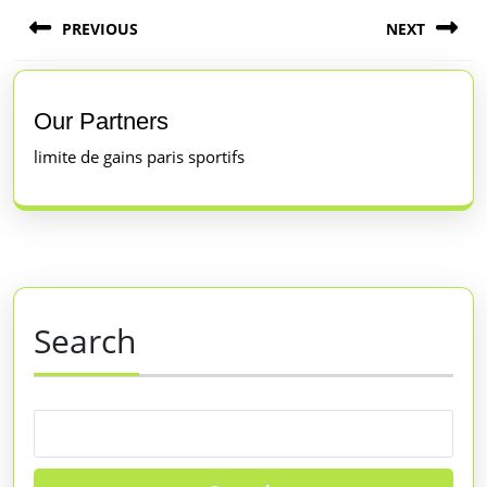
Post
PREVIOUS
NEXT
navigation
Previous
Next
post:
post:
Our Partners
limite de gains paris sportifs
Search